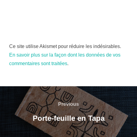
Ce site utilise Akismet pour réduire les indésirables.
En savoir plus sur la façon dont les données de vos
commentaires sont traitées
.
Navigation
Previous
Previous
de
Porte-feuille en Tapa
l’article