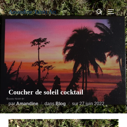
Aller
Rechercher :
Amandine Tahiti Art
au
PERMUT
contenu
Coucher de soleil cocktail
Publié
par
Amandine
dans
Blog
sur
27 juin 2022
le