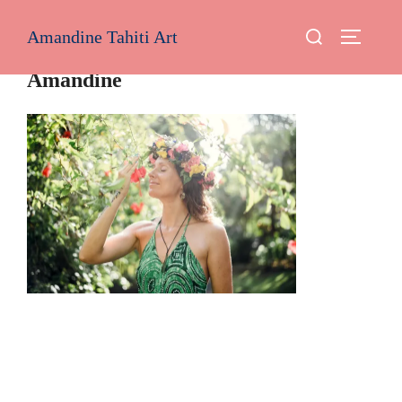
Aller
Rechercher :
Amandine Tahiti Art
au
PERMUT
contenu
Amandine