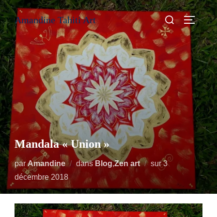
Aller
Rechercher :
Amandine Tahiti Art
au
PERMUT
contenu
Mandala « Union »
Publié
par
Amandine
dans
Blog
,
Zen art
sur
3
le
décembre 2018