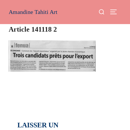
Aller
Rechercher :
Amandine Tahiti Art
au
PERMUT
contenu
Article 141118 2
LAISSER UN