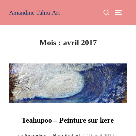
Aller
Rechercher :
Amandine Tahiti Art
au
PERMUT
contenu
Mois :
avril 2017
Teahupoo – Peinture sur kere
Publié
par
Amandine
Blog
,
Surf art
19 avril 2017