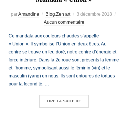
Publié
par
Amandine
Blog
,
Zen art
3 décembre 2018
le
Aucun commentaire
Ce mandala aux couleurs chaudes s’appelle
« Union ». Il symbolise l’Union en deux êtres. Au
centre se trouve un feu doré, notre centre d’énergie et
force intériure. Dans la 2e roue sont présents la femme
et l’homme, symbolisant aussi le féminin (yin) et le
masculin (yang) en nous. Ils sont entourés de tortues
pour la fécondité. …
« MANDALA « UNION » »
LIRE LA SUITE DE