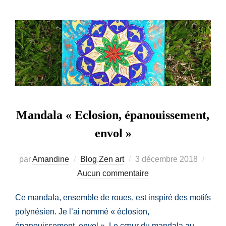
Mandala « Eclosion, épanouissement,
envol »
Publié
par
Amandine
Blog
,
Zen art
3 décembre 2018
le
Aucun commentaire
Ce mandala, ensemble de roues, est inspiré des motifs
polynésien. Je l’ai nommé « éclosion,
épanouissement, envol ». Le cœur du mandala au