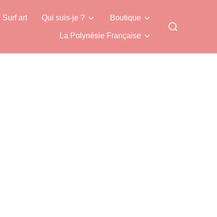
Surf art
Qui suis-je ?
Boutique
Rechercher :
La Polynésie Française