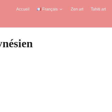
Accueil
Français
Zen art
Tahiti art
ynésien