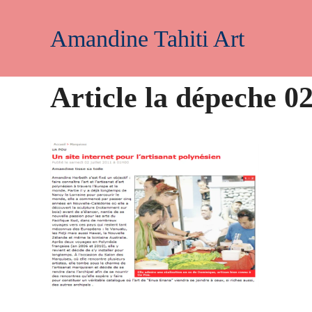
Aller
au
Amandine Tahiti Art
contenu
Article la dépeche 0