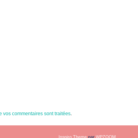
de vos commentaires sont traitées
.
Inspiro Theme
par
WPZOOM