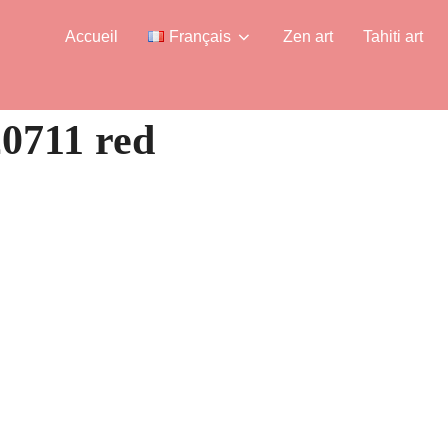
Accueil
Français
Zen art
Tahiti art
20711 red