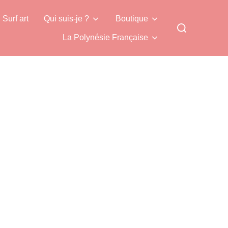
Surf art
Qui suis-je ?
Boutique
Rechercher :
La Polynésie Française